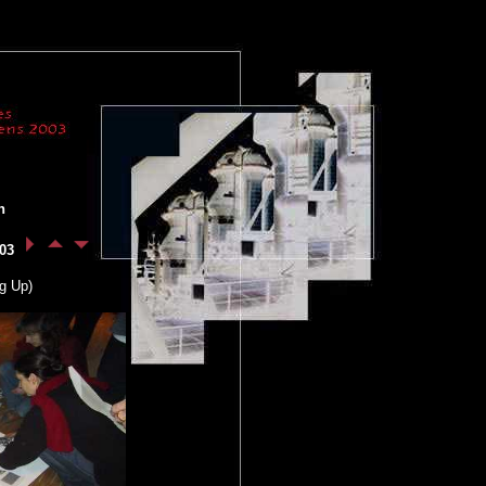
n
03
g Up)