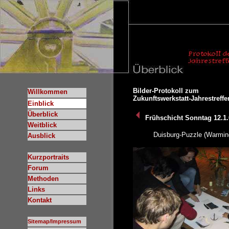
Bilder-Protokoll zum
Willkommen
Zukunftswerkstatt-Jahrestreffe
Einblick
Überblick
Frühschicht Sonntag 12.1.
Weitblick
Duisburg-Puzzle (Warmin
Ausblick
Kurzportraits
Forum
Methoden
Links
Kontakt
Sitemap/Impressum