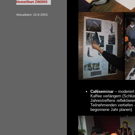
Home/Start ZW2003
Aktualisiert: 24.8.2003.
Caféseminar
– moderiert
Kaffee verlängern (Schlü
Jahrestreffens reflektier
Teilnehmenden vertiefen 
begonnene Jahr planen)