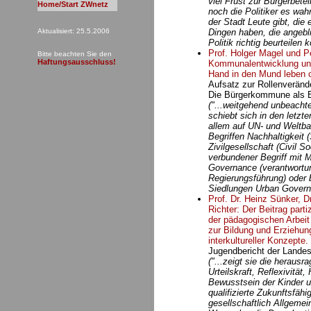
viel Frust zur Bürgerbete
Home/Start ZWnetz
noch die Politiker es wah
der Stadt Leute gibt, die
Aktualisiert: 25.5.2006
Dingen haben, die angebl
Politik richtig beurteilen 
Prof. Holger Magel und 
Bitte beachten Sie den
Haftungsausschluss!
Kommunalentwicklung un
Hand in den Mund leben o
Aufsatz zur Rollenveränd
Die Bürgerkommune als E
("...weitgehend unbeacht
schiebt sich in den letzte
allem auf UN- und Weltb
Begriffen Nachhaltigkeit (
Zivilgesellschaft (Civil S
verbundener Begriff mit 
Governance (verantwort
Regierungsführung) oder 
Siedlungen Urban Governa
Prof. Dr. Heinz Sünker, 
Richter: Der Beitrag part
der pädagogischen Arbeit
zur Bildung und Erziehun
interkultureller Konzepte.
Jugendbericht der Landes
("...zeigt sie die heraus
Urteilskraft, Reflexivität
Bewusstsein der Kinder u
qualifizierte Zukunftsfähig
gesellschaftlich Allgeme