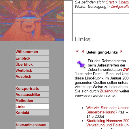
Sie befinden sich:
Start
>
Überbl
Weiter: Beteiligung >
Zivilgesel
Willkommen
Beteiligung-Links
Einblick
Für das Rahmenthema
Überblick
beim Jahrestreffen der
Zukunftswerkstätten
ZW
Weitblick
"Lust oder Frust – Sinn und Uns
Ausblick
diese Link-Rubrik im Januar 2006
genannten Quellen sollen unter
vielseitige Weise zu beleuchten 
Kurzportraits
Sie sich durch
Zusendung
weiter
AustauschBar
verwiesen werden sollte.
Methoden
Links
Wie viel Sinn oder Unsinn 
Bürgerbeteiligung?
(taz –
Kontakt
14.5.2005)
Stadtdialog Hannover 200
Sitemap/Impressum
Verwaltung und Politik un