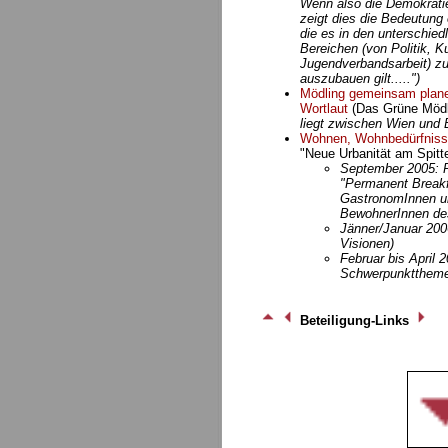
Wenn also die Demokrati
zeigt dies die Bedeutung e
die es in den unterschied
Bereichen (von Politik, K
Jugendverbandsarbeit) zu
auszubauen gilt.....")
Mödling gemeinsam plan
Wortlaut
(Das Grüne Mödli
liegt zwischen Wien und 
Wohnen, Wohnbedürfniss
"Neue Urbanität am Spitte
September 2005: P
"Permanent Breakf
GastronomInnen un
BewohnerInnen des
Jänner/Januar 200
Visionen)
Februar bis April 
Schwerpunktthem
Beteiligung-Links