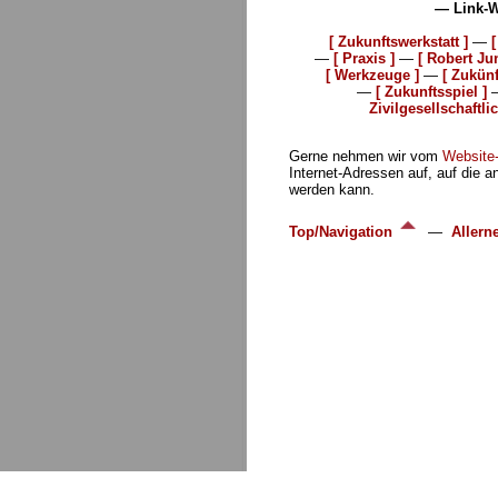
— Link-
[ Zukunftswerkstatt ]
—
—
[ Praxis ]
—
[ Robert Ju
[ Werkzeuge ]
—
[ Zukünf
—
[ Zukunftsspiel ]
Zivilgesellschaftl
Gerne nehmen wir vom
Website
Internet-Adressen auf, auf die a
werden kann.
Top/Navigation
—
Allern